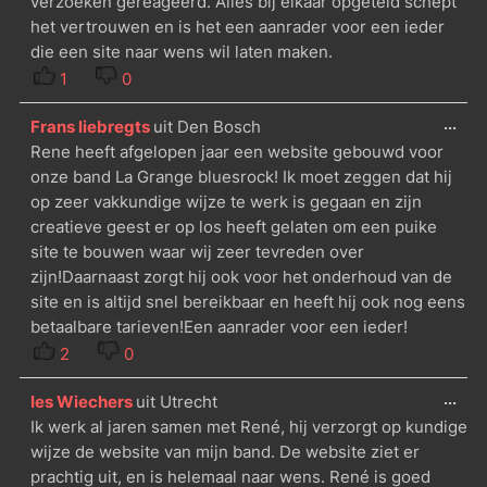
verzoeken gereageerd. Alles bij elkaar opgeteld schept
het vertrouwen en is het een aanrader voor een ieder
die een site naar wens wil laten maken.
1
0
...
Frans liebregts
uit
Den Bosch
Rene heeft afgelopen jaar een website gebouwd voor
onze band La Grange bluesrock! Ik moet zeggen dat hij
op zeer vakkundige wijze te werk is gegaan en zijn
creatieve geest er op los heeft gelaten om een puike
site te bouwen waar wij zeer tevreden over
zijn!Daarnaast zorgt hij ook voor het onderhoud van de
site en is altijd snel bereikbaar en heeft hij ook nog eens
betaalbare tarieven!Een aanrader voor een ieder!
2
0
...
Ies Wiechers
uit
Utrecht
Ik werk al jaren samen met René, hij verzorgt op kundige
wijze de website van mijn band. De website ziet er
prachtig uit, en is helemaal naar wens. René is goed