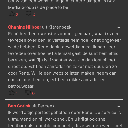
bouw van een website, logo of andere dingen, is Box
Media Group is de place to be!
2
0
...
Chanine Nijboer
uit
Klarenbeek
René heeft een website voor mij gemaakt, waar ik zeer
tevreden over ben. Ik vertelde hem hoe ik het ongeveer
wilde hebben. René denkt geweldig mee. Ik ben zeer
tevreden over hoe het allemaal gaat. Je kunt hem altijd
bereiken, wat fijn is. Mocht er wat zijn dan lost hij het
direct op. Echt een aanrader en zeker niet duur. Ga zo
door René. Wil je een website laten maken, neem dan
contact met hem op, echt een dikke aanrader en
betrouwbaar.
1
0
...
Ben Gotink
uit
Eerbeek
Ik word altijd perfect geholpen door René. De service is
uitmuntend en hij werkt snel. En u krijgt ook snel
feedback als u problemen heeft, deze worden weer snel